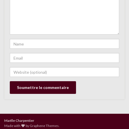
Maëlle Charpentier
Made with
by
Graphene Themes
.