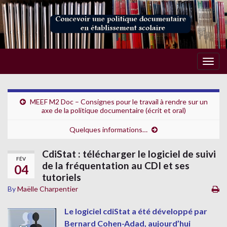
Togg
navig
MEEF M2 Doc – Consignes pour le travail à rendre sur un
axe de la politique documentaire (écrit et oral)
Quelques informations…
CdiStat : télécharger le logiciel de suivi
FÉV
de la fréquentation au CDI et ses
04
tutoriels
By
Maëlle Charpentier
Le logiciel cdiStat a été développé par
Bernard Cohen-Adad, aujourd’hui