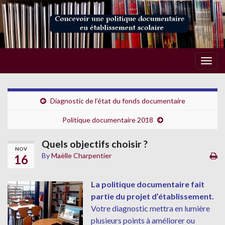
Togg
navig
Diagnostic de l’état du fonds documentaire
Politique documentaire 2018
Quels objectifs choisir ?
NOV
By
Maëlle Charpentier
16
La politique documentaire fait
partie du projet d’établissement.
Votre diagnostic mettra en lumière
plusieurs points à améliorer ou