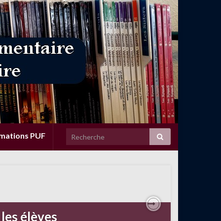
rmations PUF
les élèves
Next