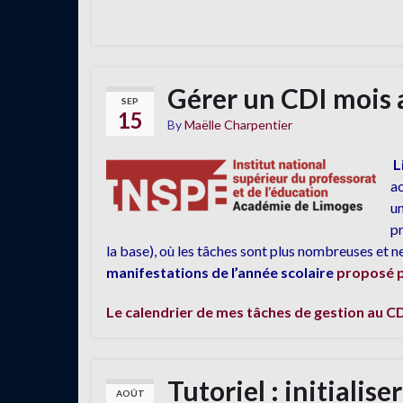
Gérer un CDI mois 
SEP
15
By
Maëlle Charpentier
L
ac
un
pr
la base), où les tâches sont plus nombreuses et 
manifestations de l’année scolaire
proposé p
Le calendrier de mes tâches de gestion au CD
Tutoriel : initialis
AOÛT