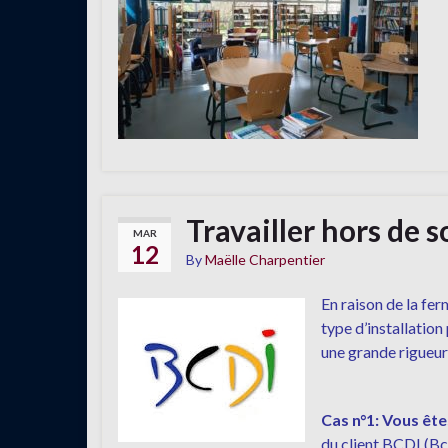
Travailler hors de 
MAR
12
By
Maëlle Charpentier
En raison de la fe
type d’installation
une grande rigueur
Cas n°1: Vous ête
du client BCDI (Bc