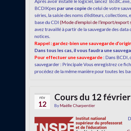
Après avoir installé le logiciel, lancez BcdiC.ex
BCDIKpes
par une copie
de celui de votre sauv
séries, la saisie des noms d’éditeurs, collections
base du CDI
(Mode d’emploi de l’import/export 
avez travaillé à partir de la sauvegarde des dat
notices.
Rappel : gardez-bien une sauvegarde d’origin
Dans tous les cas, il vous faudra une sauveg
Pour effectuer une sauvegarde
: Dans BCDI, d
sauvegarder : Principale Vous enregistrez ce fic
procédez de la même manière pour toutes les bas
Cours du 12 févrie
FÉV
12
By
Maëlle Charpentier
Do