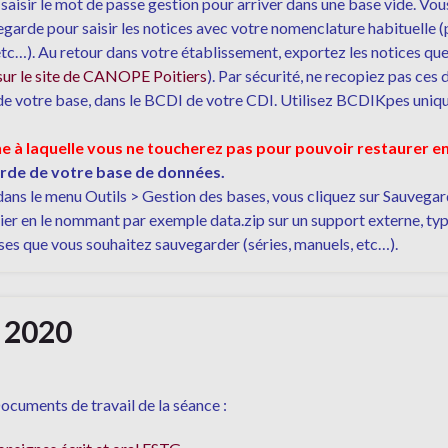
e, saisir le mot de passe gestion pour arriver dans une base vide. V
egarde pour saisir les notices avec votre nomenclature habituelle (
, etc…). Au retour dans votre établissement, exportez les notices qu
sur le site de CANOPE Poitiers
). Par sécurité, ne recopiez pas ces
a de votre base, dans le BCDI de votre CDI. Utilisez BCDIKpes uniq
e à laquelle vous ne toucherez pas pour pouvoir restaurer e
arde de votre base de données.
ans le menu Outils > Gestion des bases, vous cliquez sur Sauvegar
hier en le nommant par exemple data.zip sur un support externe, t
es que vous souhaitez sauvegarder (séries, manuels, etc…).
r 2020
cuments de travail de la séance :