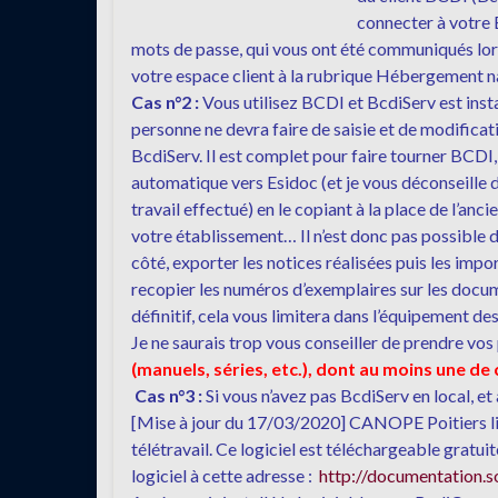
connecter à votre 
mots de passe, qui vous ont été communiqués lors
votre espace client à la rubrique Hébergement na
Cas n°2 :
Vous utilisez BCDI et BcdiServ est insta
personne ne devra faire de saisie et de modificat
BcdiServ. Il est complet pour faire tourner BCDI, s
automatique vers Esidoc (et je vous déconseille d
travail effectué) en le copiant à la place de l’an
votre établissement… Il n’est donc pas possible d
côté, exporter les notices réalisées puis les impo
recopier les numéros d’exemplaires sur les docum
définitif, cela vous limitera dans l’équipement d
Je ne saurais trop vous conseiller de prendre vos
(manuels, séries, etc.), dont au moins une de
Cas n°3 :
Si vous n’avez pas BcdiServ en local, e
[Mise à jour du 17/03/2020] CANOPE Poitiers libè
télétravail. Ce logiciel est téléchargeable grat
logiciel à cette adresse :
http://documentation.s