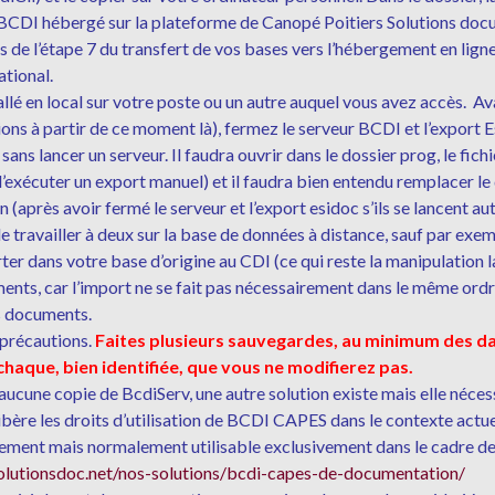
BCDI hébergé sur la plateforme de Canopé Poitiers Solutions doc
 de l’étape 7 du transfert de vos bases vers l’hébergement en lig
tional.
llé en local sur votre poste ou un autre auquel vous avez accès. Av
ions à partir de ce moment là), fermez le serveur BCDI et l’export 
ans lancer un serveur. Il faudra ouvrir dans le dossier prog, le fichi
’exécuter un export manuel) et il faudra bien entendu remplacer le 
cien (après avoir fermé le serveur et l’export esidoc s’ils se lance
e travailler à deux sur la base de données à distance, sauf par exe
rter dans votre base d’origine au CDI (ce qui reste la manipulation l
ents, car l’import ne se fait pas nécessairement dans le même ordre
es documents.
 précautions.
Faites plusieurs sauvegardes, au minimum des d
 chaque, bien identifiée, que vous ne modifierez pas.
t aucune copie de BcdiServ, une autre solution existe mais elle néc
re les droits d’utilisation de BCDI CAPES dans le contexte actuel
uitement mais normalement utilisable exclusivement dans le cadre d
olutions
doc.net/nos-solutions/bcdi-
capes-de-documentation/